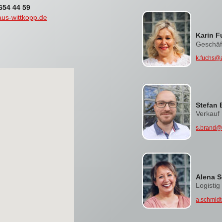
 654 44 59
us-wittkopp.de
Karin F
Geschäft
k.fuchs@
Stefan 
Verkauf
s.brand@
Alena 
Logistig
a.schmid