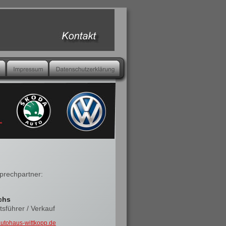
prechpartner:
chs
sführer / Verkauf
utohaus-wittkopp.de