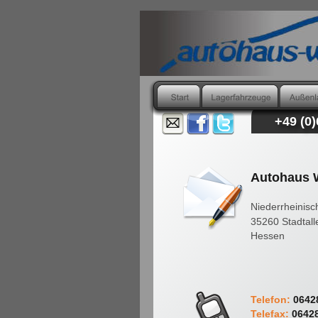
+49 (0
Autohaus 
Niederrheinisc
35260 Stadtall
Hessen
Telefon:
 0642
Telefax:
 0642