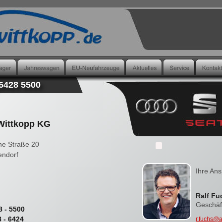
)6428 5500
Wittkopp KG
he Straße 20
endorf
Ihre Ans
Ralf Fu
Geschäft
8 - 5500
8 - 6424
r.fuchs@a