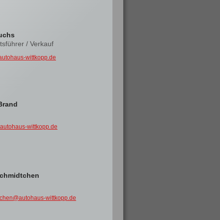
uchs
sführer / Verkauf
autohaus-wittkopp.de
Brand
autohaus-wittkopp.de
Schmidtchen
tchen@autohaus-wittkopp.de